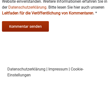
Website einverstanden. Weitere Informationen erfahren Sie in
Weitere Informationen zur Veranstaltung im Internet
der
Datenschutzerklärung.
Bitte lesen Sie hier auch unseren
unter
www.bhm-amerang.de
oder telefonisch unter
Leitfaden für die Veröffentlichung von Kommentaren
.
*
08075 / 91 509 0.
Foto: Gerhard Nixdorf
Pressemitteilung Bauernhausmuseum Amerang
Datenschutzerklärung
|
Impressum
|
Cookie-
Einstellungen