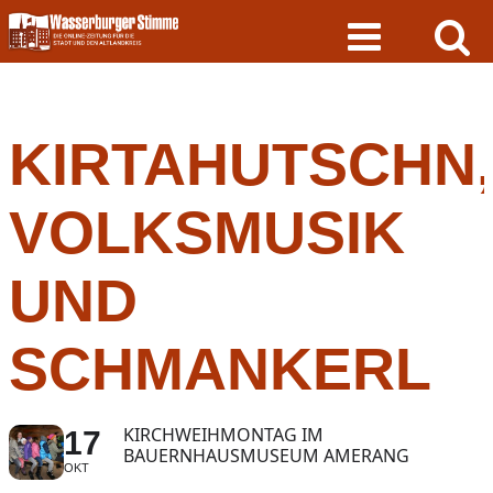
Skip
to
content
KIRTAHUTSCHN,
VOLKSMUSIK
UND
SCHMANKERL
KIRCHWEIHMONTAG IM
17
BAUERNHAUSMUSEUM AMERANG
OKT