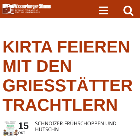
Skip
to
content
KIRTA FEIEREN
MIT DEN
GRIESSTÄTTER
TRACHTLERN
SCHNOIZER-FRÜHSCHOPPEN UND
15
HUTSCHN
OKT