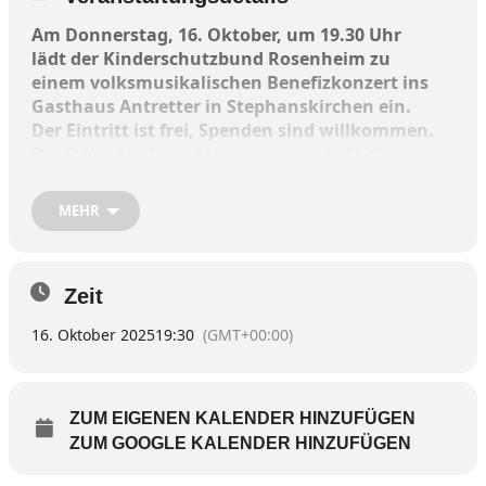
Am Donnerstag, 16. Oktober, um 19.30 Uhr
lädt der Kinderschutzbund Rosenheim zu
einem volksmusikalischen Benefizkonzert ins
Gasthaus Antretter in Stephanskirchen ein.
Der Eintritt ist frei, Spenden sind willkommen.
Der Erlös des Abends kommt der vielfältigen
Arbeit des Kinderschutzbundes für Kinder,
Jugendliche und Familien in Stadt und
MEHR
Landkreis Rosenheim zugute.
Zeit
Wann: Donnerstag, 16. Oktober, 19.30 Uhr
16. Oktober 2025
19:30
(GMT+00:00)
Wer: Kinderschutzbund Rosenheim
ZUM EIGENEN KALENDER HINZUFÜGEN
Wo: Gasthaus Antretter in Stephanskirchen
ZUM GOOGLE KALENDER HINZUFÜGEN