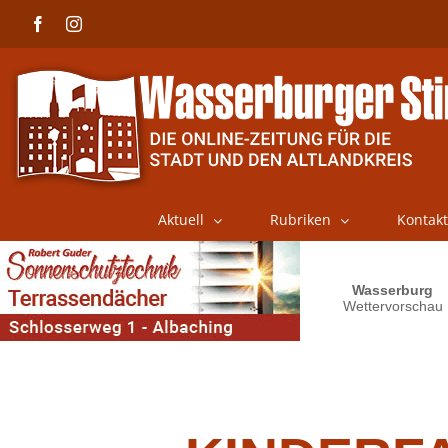
Skip
Facebook
Instagram
to
content
Aktuell
Rubriken
Kontakt