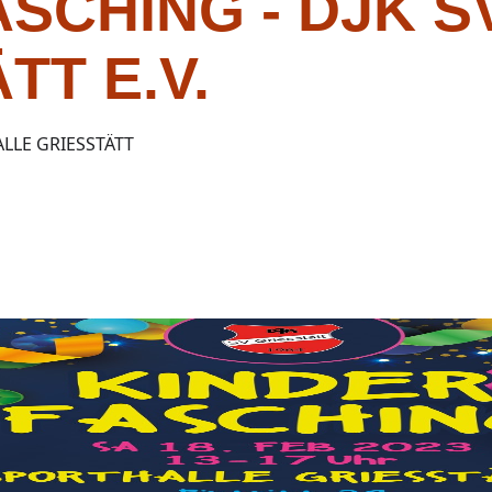
SCHING - DJK S
TT E.V.
LLE GRIESSTÄTT