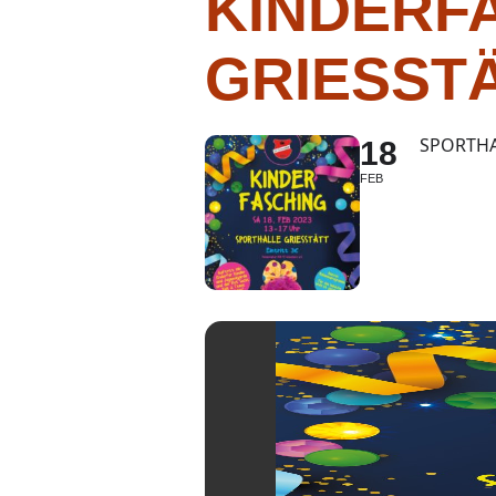
KINDERFA
GRIESSTÄ
SPORTHA
18
FEB