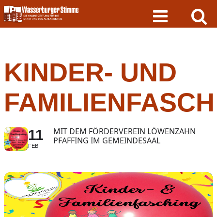
Skip
to
content
KINDER- UND
FAMILIENFASCH
MIT DEM FÖRDERVEREIN LÖWENZAHN
11
PFAFFING IM GEMEINDESAAL
FEB