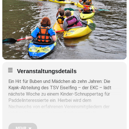
Veranstaltungsdetails
Ein Hit für Buben und Mädchen ab zehn Jahren: Die
Kajak-Abteilung des TSV Eiselfing – der EKC – lädt
nächste Woche zu einem Kinder-Schnuppertag für
Paddelinteressierte ein. Hierbei wird dem
Nachwuchs von erfahrenen Vereinsmitgliedern der
richtige Umgang mit einem Kajak vermittelt.
Die Veranstaltung findet am
Samstag, 17. Juni, um
MEHR