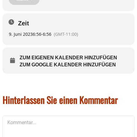
13 Uhr bei der Adler-Kiesgrube in Edling statt.
Anmeldung bitte so bald wie möglich – und weitere
Zeit
Information – bei Resi Müller unter der 0152 /
04146886 .
9. Juni 2023
6:56
-
6:56
(GMT-11:00)
ZUM EIGENEN KALENDER HINZUFÜGEN
ZUM GOOGLE KALENDER HINZUFÜGEN
Hinterlassen Sie einen Kommentar
Kommentar