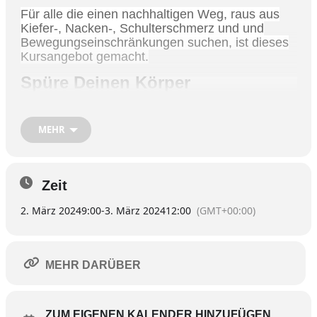
Für alle die einen nachhaltigen Weg, raus aus
Kiefer-, Nacken-, Schulterschmerz und und
Bewegungseinschränkungen suchen, ist dieses
Kursangebot gemacht.
Spüre Deinen Körper
Wahrnehmung ist der Schlüssel zur
Veränderung. Lerne Deine Sinne bewusst zu
MEHR
Nutzen.
Zeit
Lass den Druck frei
2. März 2024
9:00
-
3. März 2024
12:00
(GMT+00:00)
Arbeite mit und nicht gegen den Körper spüre,
wie der Schmerz weicht.
MEHR DARÜBER
Erlebe Regeneration
Der Druck geht, Raum entsteht.
ZUM EIGENEN KALENDER HINZUFÜGEN