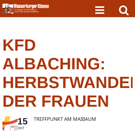
Skip
to
content
KFD
ALBACHING:
HERBSTWANDE
DER FRAUEN
TREFFPUNKT AM MAIBAUM
15
OKT