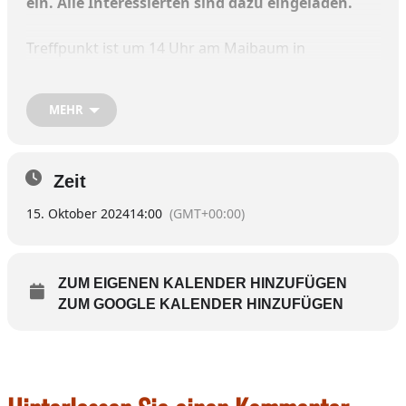
ein. Alle Interessierten sind dazu eingeladen.
Treffpunkt ist um 14 Uhr am Maibaum in
Albaching. Die Wanderung dauert ungefähr eine
Stunde.
MEHR
Information bei Elisabeth Sanftl, Telefonnummer
08076 8857454.
Zeit
15. Oktober 2024
14:00
(GMT+00:00)
ZUM EIGENEN KALENDER HINZUFÜGEN
ZUM GOOGLE KALENDER HINZUFÜGEN