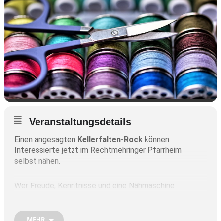
Veranstaltungsdetails
Einen angesagten
Kellerfalten-Rock
können
Interessierte jetzt im Rechtmehringer Pfarrheim
selbst nähen.
Wer Freude, Kenntnisse und eine Nähmaschine
besitzt, ist von der Rechtmehringer Frauengruppe
jedenfalls dazu herzlichst eingeladen.
MEHR