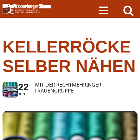
Skip
to
content
KELLERRÖCKE
SELBER NÄHEN
MIT DER RECHTMEHRINGER
22
FRAUENGRUPPE
JUN