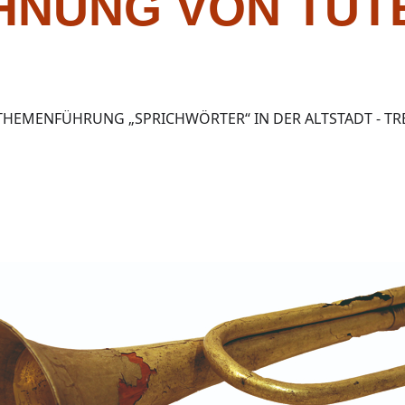
AHNUNG VON TUT
THEMENFÜHRUNG „SPRICHWÖRTER“ IN DER ALTSTADT - T