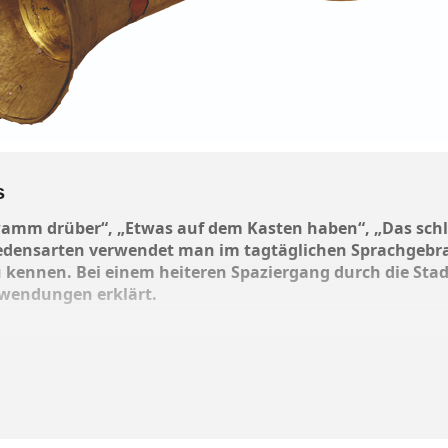
s
hwamm drüber“, „Etwas auf dem Kasten haben“, „Das sch
Redensarten verwendet man im tagtäglichen Sprachgebr
u kennen. Bei einem heiteren Spaziergang durch die Stad
ewendungen erklärt.
7 Uhr am Städtischen Museum unter den Arkaden. Sie dauer
ro. Die Mindestteilnehmerzahl beträgt fünf Personen.
ch bei der Touristinfo, Marienplatz 2, anmelden, gerne auc