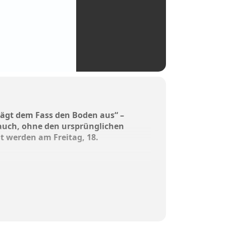
lägt dem Fass den Boden aus“ –
auch, ohne den ursprünglichen
t werden am Freitag, 18.
t zirka eineinhalb Stunden und
h telefonisch unter 08071/105-22.