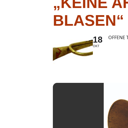
„KEINE 
BLASEN“
OFFENE 
18
OKT