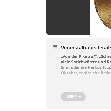
Veranstaltungsdetail
„Von der Pike auf“, „Sc
viele Sprichwörter und 
Sinn oder die Herkunft z
Oktober, zahlreiche Red
Die Führung beginnt um 1
kostet pro Person fünf Eu
MEHR
Für diese Tour kann man si