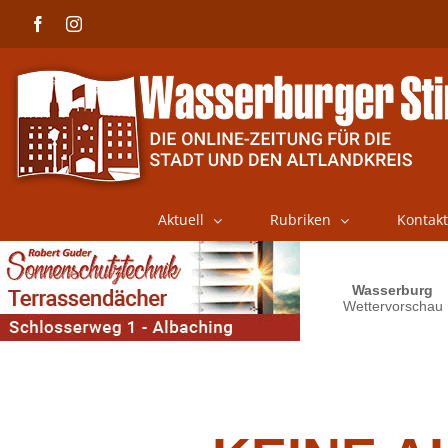
Skip
Facebook
Instagram
to
content
Aktuell
Rubriken
Kontakt