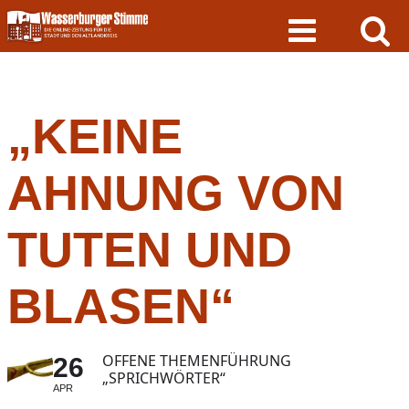
Skip
to
content
„KEINE
AHNUNG VON
TUTEN UND
BLASEN“
OFFENE THEMENFÜHRUNG
26
„SPRICHWÖRTER“
APR