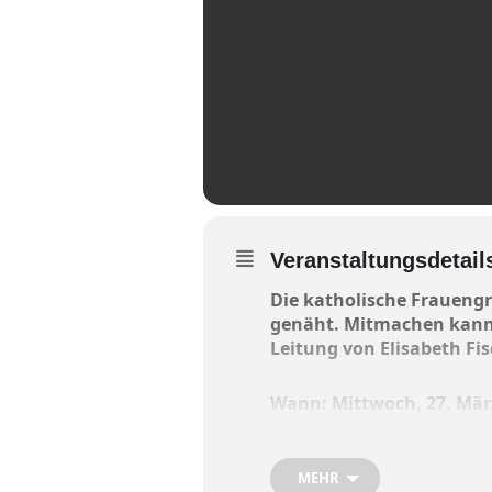
Veranstaltungsdetail
Die katholische Frauengr
genäht. Mitmachen kann 
Leitung von Elisabeth F
Wann: Mittwoch, 27. März
Die Kursgebühr beträgt 40
MEHR