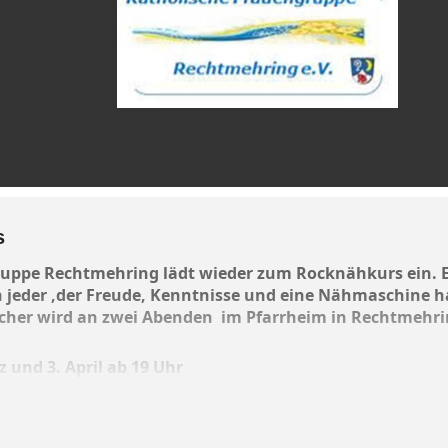
s
uppe Rechtmehring lädt wieder zum Rocknähkurs ein. Es
jeder ,der Freude, Kenntnisse und eine Nähmaschine h
ischer wird an zwei Abenden im Pfarrheim in Rechtmehr
 und 3. April
ab 19 Uhr
 Euro. Stoffe und Zubehör müssen selbst gekauft werden.