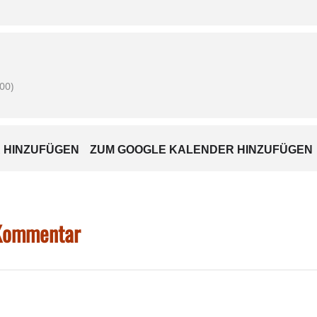
i Claudia Graxenberger, Teefon 08072/373070 oder 0171/6
00)
 HINZUFÜGEN
ZUM GOOGLE KALENDER HINZUFÜGEN
 Kommentar