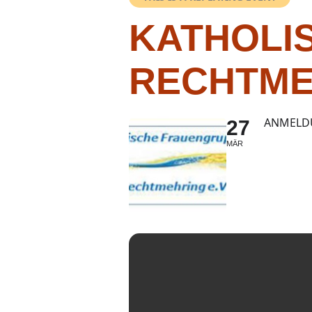
KATHOLI
RECHTME
ANMELDU
27
MÄR