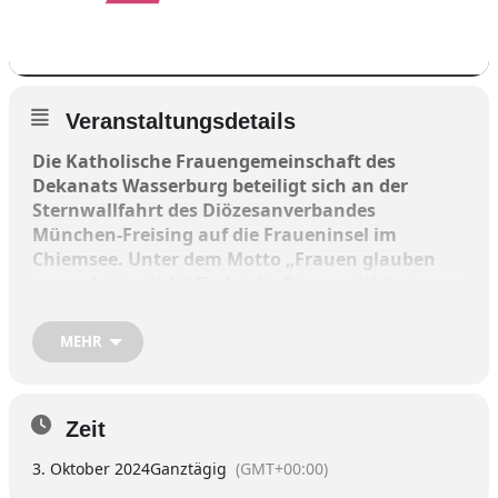
Veranstaltungsdetails
Die Katholische Frauengemeinschaft des
Dekanats Wasserburg beteiligt sich an der
Sternwallfahrt des Diözesanverbandes
München-Freising auf die Fraueninsel im
Chiemsee. Unter dem Motto „Frauen glauben
unerschütterlich“ findet die Sternwallfahrt
des Diözesanverbandes München-Freising am
Donnerstag, 3. Oktober, statt.
MEHR
In der Klosterkirche Frauenwörth ist um 10.30
Uhr eine Messe. Anschließend kann auf eigene
Zeit
Faust die Insel erkundet oder zum Essen
eingekehrt werden. Näheres dazu auf der
3. Oktober 2024
Ganztägig
(GMT+00:00)
Homepage der Katholischen