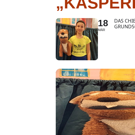
„KASPER
DAS CHI
18
GRUNDSC
MÄR