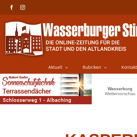
Skip
Facebook
Instagram
to
content
Aktuell
Rubriken
Kontakt