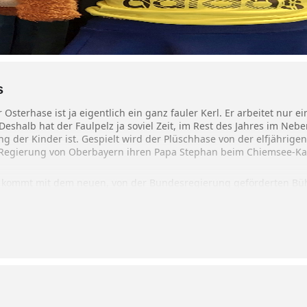
s
Osterhase ist ja eigentlich ein ganz fauler Kerl. Er arbeitet nur 
 Deshalb hat der Faulpelz ja soviel Zeit, im Rest des Jahres im N
ng der Kinder ist. Gespielt wird der Plüschhase von der elfjährigen 
ierung von Oberbayern ihren Papa Stephan beim Chiemsee-Kasp
r kommt mit dem neuen, von der Bundesregierung geförderten B
enes Zelt (begrenzte Plätze, bitte Ticketreservierung) mit. Dennoc
ein.
 Euro pro Person gibt es im Vorverkauf unter www.chiemsee-kaspe
uellen Corona-Regeln im Freien.