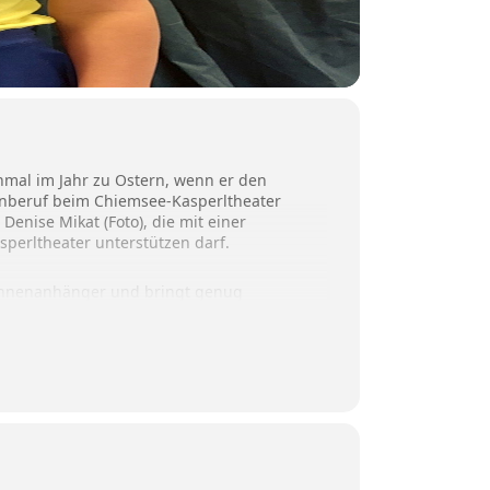
einmal im Jahr zu Ostern, wenn er den
ebenberuf beim Chiemsee-Kasperltheater
Denise Mikat (Foto), die mit einer
erltheater unterstützen darf.
ühnenanhänger und bringt genug
h sollten die Besucher
rl.de beziehungsweise an der