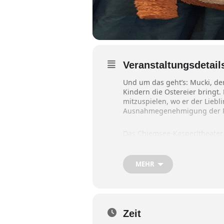
Veranstaltungsdetail
Und um das geht’s: Mucki, der 
Kindern die Ostereier bringt.
mitzuspielen, wo er der Liebli
Ausnahmegenehmigung der Reg
Das Chiemsee-Kasperltheate
Sitzgelegenheiten und ein eig
witterungsgerecht gekleidet s
MEHR
Tickets zum Preis von sieben
Tageskasse. Es gelten die akt
Zeit