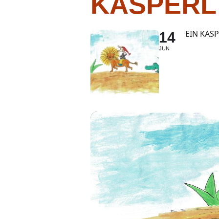
KASPERL 
EIN KAS
14
JUN