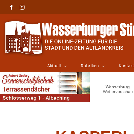
Skip
Facebook
Instagram
to
content
Aktuell
Rubriken
Kontakt