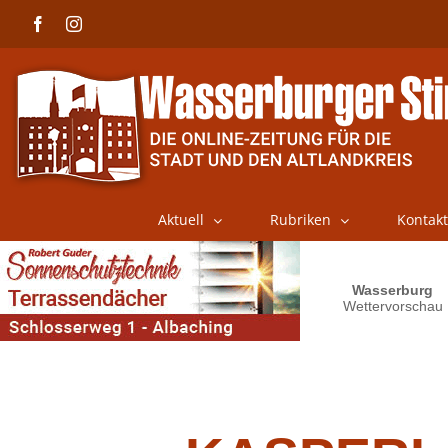
Skip
Facebook
Instagram
to
content
Aktuell
Rubriken
Kontakt