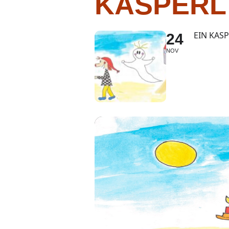
KASPERL
EIN KAS
24
NOV