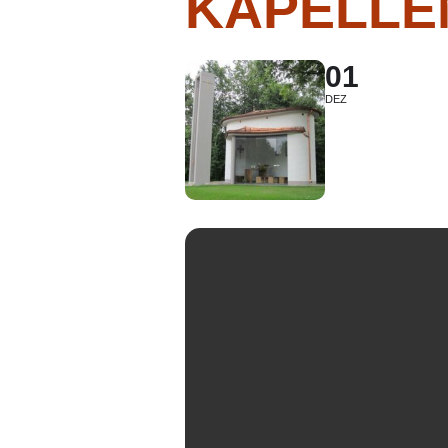
KAPELLE
01
DEZ