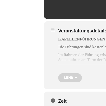
Veranstaltungsdetail
KAPELLENFÜHRUNGEN 
Die Führungen sind kostenlo
Im Rahmen der Führung erhal
Sonnenuhren am Turm der R
Für Gruppen kann auch ein i
Homepage:
http://www.foer
MEHR
Letze Führung im Jahr
Zeit