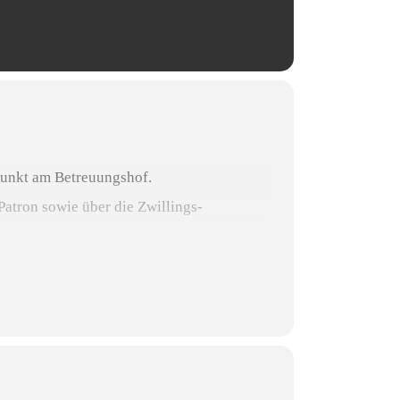
fpunkt am Betreuungshof.
atron sowie über die Zwillings-
80 (Müller).