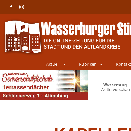
Skip
Facebook
Instagram
to
content
Aktuell
Rubriken
Kontakt