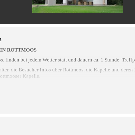
s
IN ROTTMOOS
s, finden bei jedem Wetter statt und dauern ca. 1 Stunde. Tref
ten die Besucher Infos über Rottmoos, die Kapelle und deren P
ottmooser Kapelle.
ndividueller Termin vereinbart werden unter Telefon 08071 58
derverein-rottmoos.de/