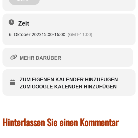
Rottmooser Kapelle.
Für Gruppen kann auch ein individueller Termin
vereinbart werden unter Telefon 08071 5880 (Müller).
Zeit
Homepage:
http://www.foerderverein-rottmoos.de/
6. Oktober 2023
15:00
-
16:00
(GMT-11:00)
Weitere Termine:
03.11.2023/01.12.2023
MEHR DARÜBER
ZUM EIGENEN KALENDER HINZUFÜGEN
ZUM GOOGLE KALENDER HINZUFÜGEN
Hinterlassen Sie einen Kommentar