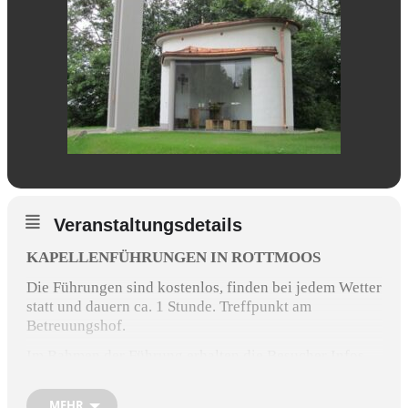
Veranstaltungsdetails
KAPELLENFÜHRUNGEN IN ROTTMOOS
Die Führungen sind kostenlos, finden bei jedem Wetter
statt und dauern ca. 1 Stunde. Treffpunkt am
Betreuungshof.
Im Rahmen der Führung erhalten die Besucher Infos
über Rottmoos, die Kapelle und deren Patron sowie
über die Zwillings-Sonnenuhren am Turm der
MEHR