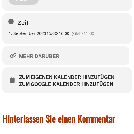
Rottmooser Kapelle.
Für Gruppen kann auch ein individueller Termin
vereinbart werden unter Telefon 08071 5880 (Müller).
Zeit
Homepage:
http://www.foerderverein-rottmoos.de/
1. September 2023
15:00
-
16:00
(GMT-11:00)
Weitere Termine:
06.10.2023/03.11.2023/01.12.2023
MEHR DARÜBER
ZUM EIGENEN KALENDER HINZUFÜGEN
ZUM GOOGLE KALENDER HINZUFÜGEN
Hinterlassen Sie einen Kommentar