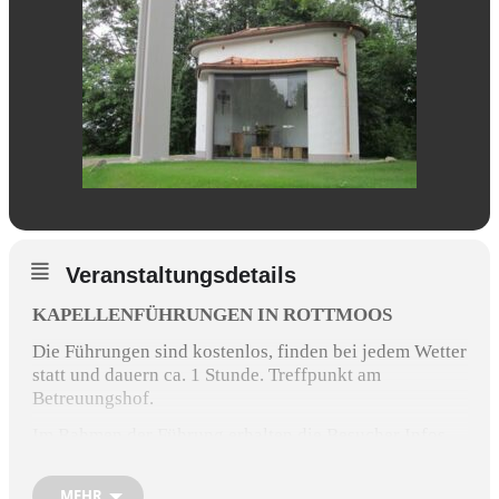
Veranstaltungsdetails
KAPELLENFÜHRUNGEN IN ROTTMOOS
Die Führungen sind kostenlos, finden bei jedem Wetter
statt und dauern ca. 1 Stunde. Treffpunkt am
Betreuungshof.
Im Rahmen der Führung erhalten die Besucher Infos
über Rottmoos, die Kapelle und deren Patron sowie
über die Zwillings-Sonnenuhren am Turm der
MEHR