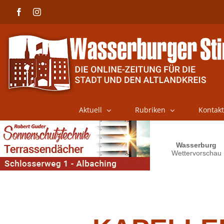
Skip
Facebook
Instagram
to
content
Aktuell
Rubriken
Kontakt