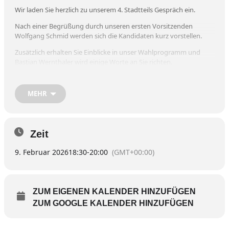
Wir laden Sie herzlich zu unserem 4. Stadtteils Gespräch ein.
Nach einer Begrüßung durch unseren ersten Vorsitzenden
Wolfgang Schmid werden sich die Kandidaten kurz vorstellen.
Zusätzlich erhalten Sie Einblicke in unser Wahlprogramm und
Bastian Wernthaler wird einige Worte an Sie richten.
Im Anschluss werden Sie die Möglichkeit haben mit unseren
Kandidaten ins persönliche Gespräch zu kommen.
MEHR
Wir freuen uns auf Ihr Kommen.
Wo: Vereinsheim TSV 1880 Wasserburg, Landwehrstr. 10, 83512
Wasserburg am Inn
Zeit
Ihre CSU Wasserburg
9. Februar 2026
18:30
-
20:00
(GMT+00:00)
ZUM EIGENEN KALENDER HINZUFÜGEN
ZUM GOOGLE KALENDER HINZUFÜGEN