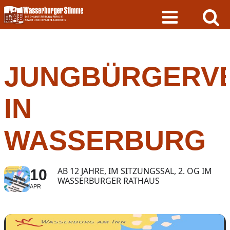
Skip
to
content
JUNGBÜRGERV
IN
WASSERBURG
AB 12 JAHRE, IM SITZUNGSSAL, 2. OG IM
10
WASSERBURGER RATHAUS
APR