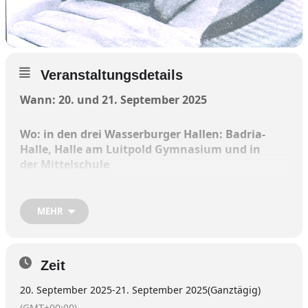
Veranstaltungsdetails
Wann: 20. und 21. September 2025
Wo: in den drei Wasserburger Hallen: Badria-
Halle, Halle am Luitpold Gymnasium und in
der Mittelschule
Wer: Altersklassen U12 bis U18 – männlich
MEHR
und weiblich
Zeit
Die Wasserburger Basketball-Abteilung wird
20. September 2025
-
21. September 2025
(Ganztägig)
dieses Jahr 70 Jahre alt und richtet anlässlich
(GMT+00:00)