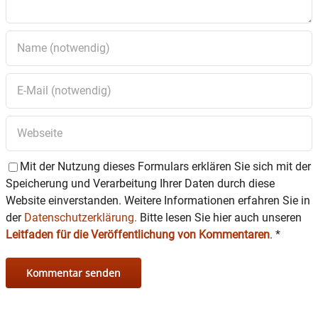
beliebig viele Teams, jedoch pro Altersklasse
immer nur eine Mannschaft.
Eine Anmeldung zum Jugendturnier ist möglich
unter: https://basketball.tsv-
wasserburg.de/termine/
Die Teilnahmegebühr beträgt pro Team 190 Euro
– außer das Team kann selbst einen
Schiedsrichter stellen, dann ermäßigt sich die
Mit der Nutzung dieses Formulars erklären Sie sich mit der
Gebühr auf 150 Euro.
Speicherung und Verarbeitung Ihrer Daten durch diese
Website einverstanden. Weitere Informationen erfahren Sie in
Weitere Rückfragen bitte richten an
der
Datenschutzerklärung.
Bitte lesen Sie hier auch unseren
Leitfaden für die Veröffentlichung von Kommentaren
.
*
geschaeftsstelle@basketball-wasserburg.de .