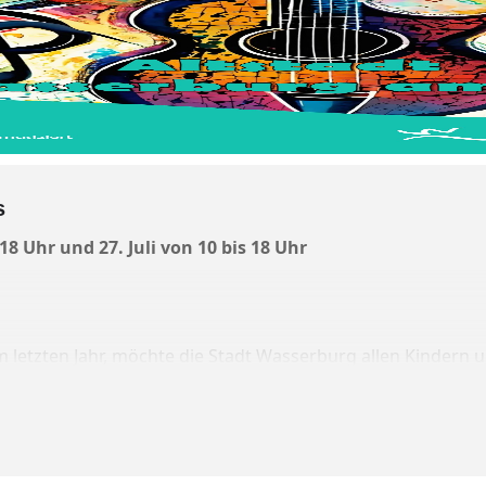
s
 18 Uhr und 27. Juli von 10 bis 18 Uhr
 letzten Jahr, möchte die Stadt Wasserburg allen Kindern u
n. Und so heißt es auch heuer wieder: „Die Jugend musizier
et den jungen Musikanten die Möglichkeit, an diesem hoc
n ausgewählten Standorten kostenfrei in der Altstadt als 