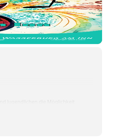
nd Jugendlichen die Möglichkeit
t für die Ferienkasse“.
h frequentierten Wochenende zu
Straßenmusiker aufzutreten.