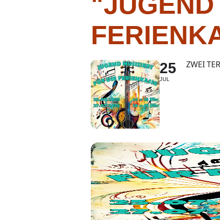
"JUGEND 
FERIENK
ZWEI TE
25
JUL