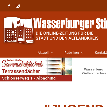
Skip
Facebook
Instagram
to
content
Aktuell
Rubriken
Kontakt