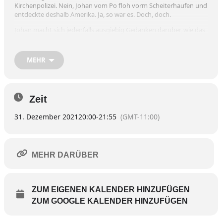
Kirchenpolizei. Nein, Johan vom Po floh vorm Scheiterhaufen und
entdeckte deshalb Amerika. Ja, so war es. Doch, doch.
Johan macht sich jedenfalls ausgiebig Gedanken darüber, wie das
alles
war. Damals. Mit wem er unterwegs war, wem er begegnete und
was ihm
MEHR
nicht alles widerfuhr. Da er ursprünglich aus der Po-Gegend
stammt,
heißt er „Johan vom Po“. Und weil er doch recht genau Bescheid
weiß,
Zeit
muss er dabei gewesen sein und kann definitiv als Entdecker
gelten.
31. Dezember 2021
20:00
-
21:55
(GMT-11:00)
Der Abend bietet den exklusiven Reisevortrag eines Zeitzeugen,
kann
als Fortbildungskurs „Missionieren für Fortgeschrittene“ geltend
gemacht
MEHR DARÜBER
werden und beantwortet alle, wirklich alle Fragen zur Entdeckung
Amerikas – selbst die, die niemand stellen würde.
Das Lebensgefühl der Ureinwohner live aus der Hängematte!
ZUM EIGENEN KALENDER HINZUFÜGEN
von Dario Fo.
ZUM GOOGLE KALENDER HINZUFÜGEN
Regie: Uwe Bertram.
Es spielt: Hilmar Henjes.