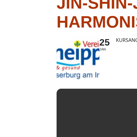
JIN-SHIN
HARMONI
KURSANG
25
JAN