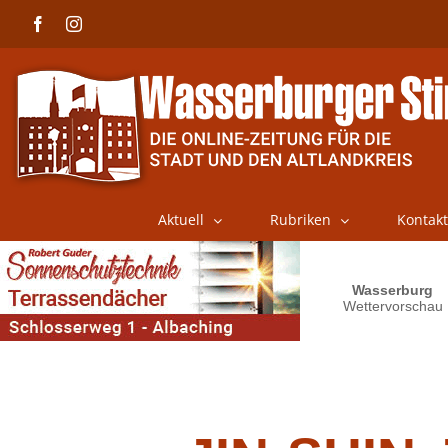
Skip
Facebook
Instagram
to
content
Aktuell
Rubriken
Kontakt