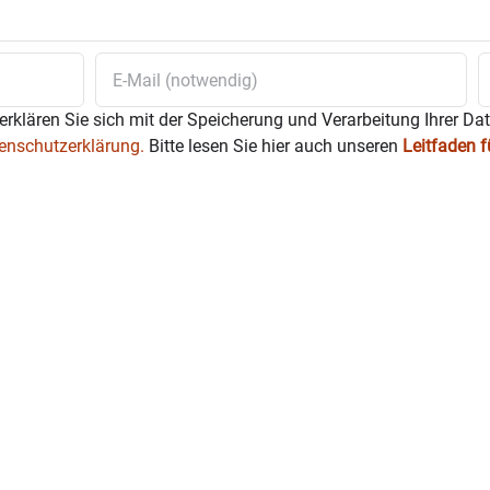
gieschlösser“) können energetische Block
e Entspannung, Selbstheilungskräfte werde
werden einfache Selbsthilfe-Sequenzen 
erklären Sie sich mit der Speicherung und Verarbeitung Ihrer Da
enschutzerklärung.
Bitte lesen Sie hier auch unseren
Leitfaden 
nen harmonischen Energiefluss fördern. S
nd kraftvollen Weg nutzen, täglich selbs
ragen.
eine Matte, ein Kissen und eine Decke mit
n-Shin-Jyutsu-Lehrerin