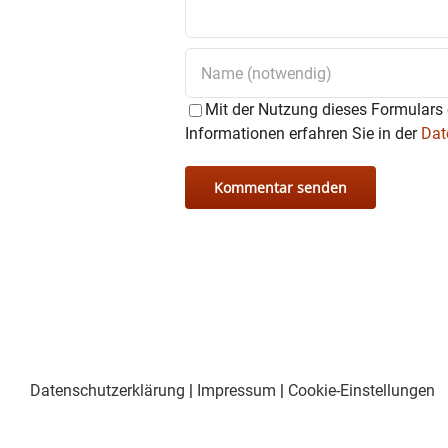
(„Sicherheitsener
entsteht eine tief
Im Kurs/Workshop 
Mit der Nutzung dieses Formulars 
Informationen erfahren Sie in der
Dat
vermittelt, die ei
diesen einfachen u
Gesundheit beizut
Bitte bringen Sie 
Datenschutzerklärung
|
Impressum
|
Cookie-Einstellungen
Leitung
Rosa Hauptstock, Ji