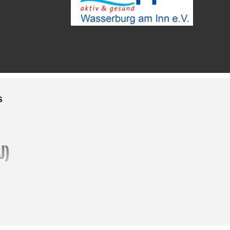
s
J)
ende alte Kunst zur Harmonisierung der L
von Generation zu Generation mündlich üb