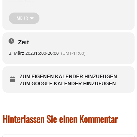
erscheinen.
Es wurden bereits viele Kartons mit Kleidung
MEHR
abgegeben. Pro Person können bis zu fünf Stücke
mitgebracht werden (mitnehmen darf man so viel man
möchte). Auch Herren / Jungs – Kleidung ist diesmal
Zeit
reichlich vorhanden.
3. März 2023
16:00
-
20:00
(GMT-11:00)
Vom Orgateam heißt es, dass auch Kaffee und Kuchen
bereitstehen werden.
ZUM EIGENEN KALENDER HINZUFÜGEN
ZUM GOOGLE KALENDER HINZUFÜGEN
Hinterlassen Sie einen Kommentar