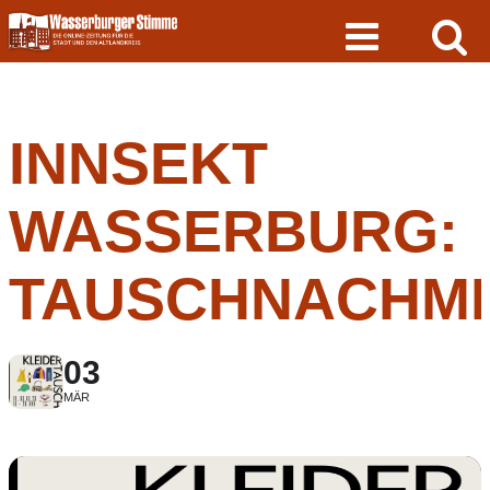
Skip
to
content
INNSEKT
WASSERBURG:
TAUSCHNACHMI
03
MÄR