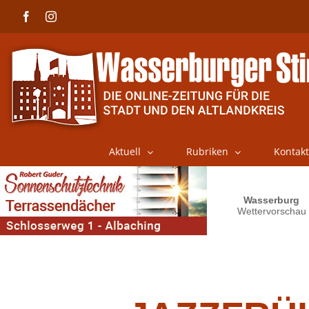
Skip
Facebook
Instagram
to
content
Aktuell
Rubriken
Kontakt