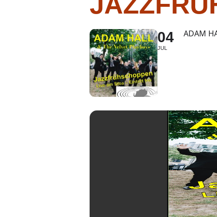
JAZZFRÜ
ADAM HA
04
JUL