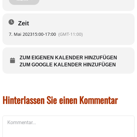
Wo: in der Bäckerei Brotliebe am Bahnhofsplatz 3
in Soyen
Die Bäckerei Brotliebe verwöhnt dazu mit
Zeit
japanisch angehauchten Köstlichkeiten.
7. Mai 2023
15:00
-
17:00
(GMT-11:00)
ZUM EIGENEN KALENDER HINZUFÜGEN
ZUM GOOGLE KALENDER HINZUFÜGEN
Hinterlassen Sie einen Kommentar
Kommentar