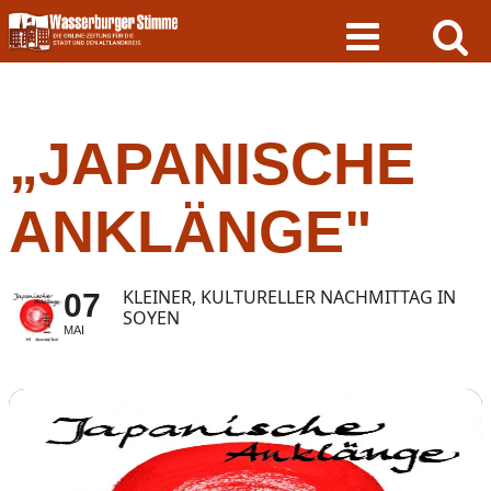
Skip
to
content
„JAPANISCHE
ANKLÄNGE"
KLEINER, KULTURELLER NACHMITTAG IN
07
SOYEN
MAI