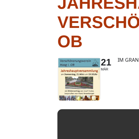
JAHRES
VERSCHÖ
OB
IM GRAN
21
MÄR