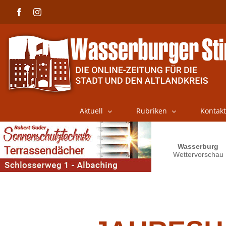
Skip
Facebook
Instagram
to
content
Aktuell
Rubriken
Kontakt