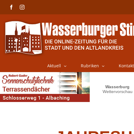
Skip
Facebook
Instagram
to
content
Aktuell
Rubriken
Kontakt