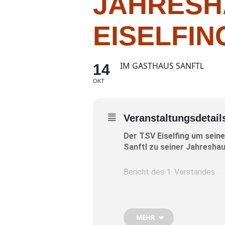
JAHRESH
EISELFIN
IM GASTHAUS SANFTL
14
OKT
Veranstaltungsdetail
Der TSV Eiselfing um seine
Sanftl zu seiner Jahreshau
Bericht des 1. Vorstandes
Bericht des Kassiers
MEHR
Bericht der Abteilungsleiter