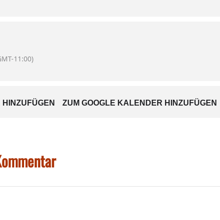
GMT-11:00)
n freuen sich die Verantwortlichen des Sportvereins in Eisel
 HINZUFÜGEN
ZUM GOOGLE KALENDER HINZUFÜGEN
 Kommentar