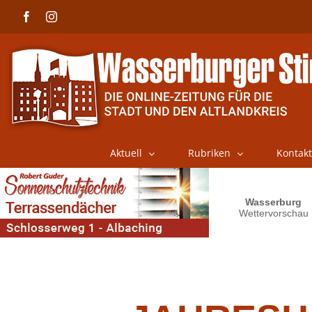
Skip
Facebook
Instagram
to
content
Aktuell
Rubriken
Kontakt