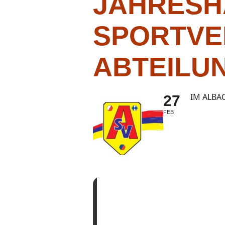
JAHRESH
SPORTVE
ABTEILU
IM ALBA
27
FEB