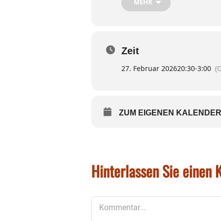
MEHR
Bericht Jugendabteilung
Kassenbericht
Bericht der Revisoren
Zeit
Entlastung der Vorstandsc
Ehrungen
27. Februar 2026
20:30
-
3:00
(
Wünsche und Anträge
Die Vorstandschaft freut si
ZUM EIGENEN KALENDER
Hinterlassen Sie einen
Kommentar