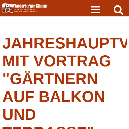
Skip
to
content
JAHRESHAUPT
MIT VORTRAG
"GÄRTNERN
AUF BALKON
UND