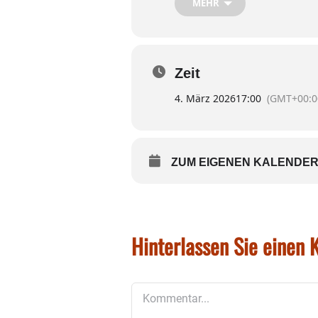
MEHR
die Bewirtung der Mitglie
Anita Leukert wird nach
Zeit
und vom Glück draußen z
4. März 2026
17:00
(GMT+00:0
Traditionelles Ra
ZUM EIGENEN KALENDER
Am Freitag, 27. März, find
Gemeindesaal statt. Der Th
Hinterlassen Sie einen
Auch Nichtmitglieder sind
Kommentar