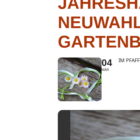
JAHRESH
NEUWAHL
GARTENB
IM PFAF
04
MÄR