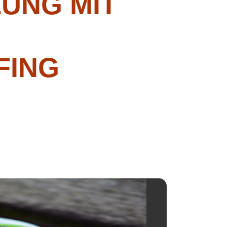
UNG MIT
FING