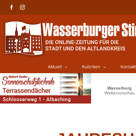
Skip
Facebook
Instagram
to
content
Aktuell
Rubriken
Kontakt