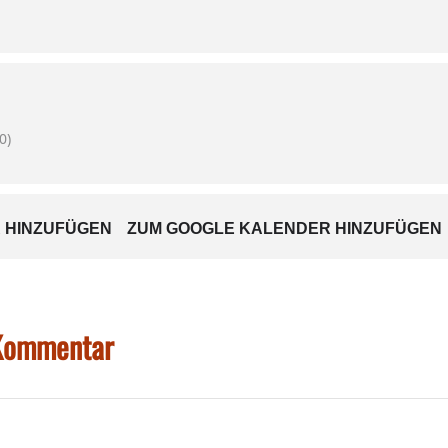
der findet ab 17 Uhr statt.
 den Neuwahlen einen Vortrag zum Thema „Der Frühling 
u sein“ halten.
0)
di-Essen
 HINZUFÜGEN
ZUM GOOGLE KALENDER HINZUFÜGEN
et ab 17 Uhr wieder das traditionelle Radi-Essen des Garten
eaterverein Pfaffing hat sich bereit erklärt, eine Sketchein
 Kommentar
 zu den Veranstaltungen herzlich willkommen.