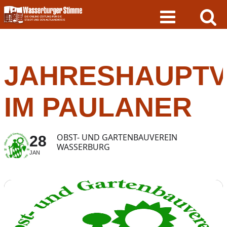
Skip
to
content
JAHRESHAUPT
IM PAULANER
OBST- UND GARTENBAUVEREIN
28
WASSERBURG
JAN