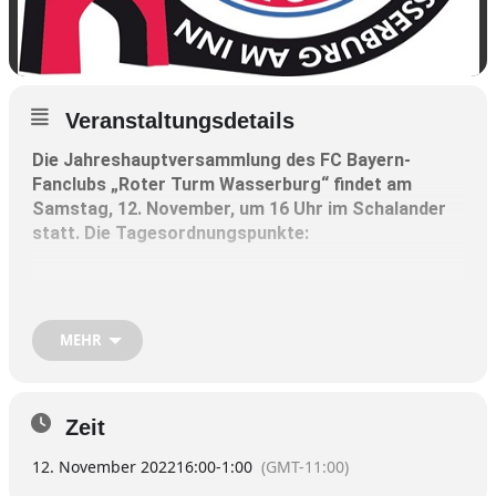
Veranstaltungsdetails
Die Jahreshauptversammlung des FC Bayern-
Fanclubs „Roter Turm Wasserburg“ findet am
Samstag, 12. November, um 16 Uhr im Schalander
statt. Die Tagesordnungspunkte:
Begrüßung durch den Präsidenten
Bericht Präsident
MEHR
Bericht Kassenwart
Bericht Kassenprüfer
Entlastung Vorstandschaft und Kassenwart
Zeit
Neuwahlen
12. November 2022
Wünsche und Anträge
16:00
-
1:00
(GMT-11:00)