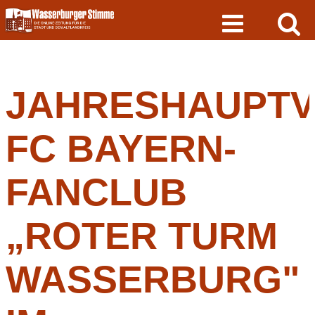
Skip
to
content
JAHRESHAUPT
FC BAYERN-
FANCLUB
„ROTER TURM
WASSERBURG"