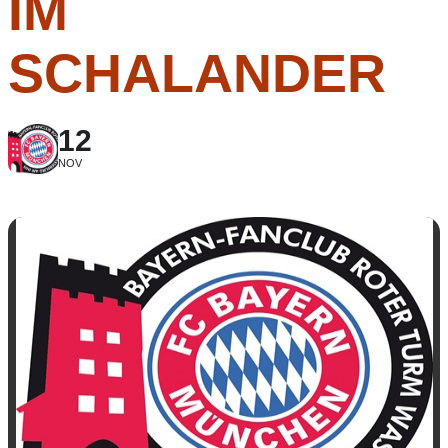
IM
SCHALANDER
12
NOV