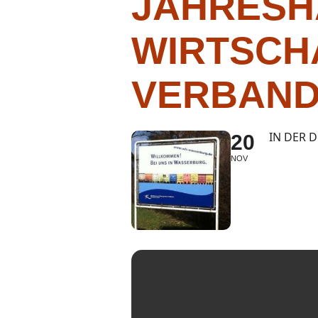
JAHRESH
WIRTSCH
VERBAND
IN DER 
20
NOV