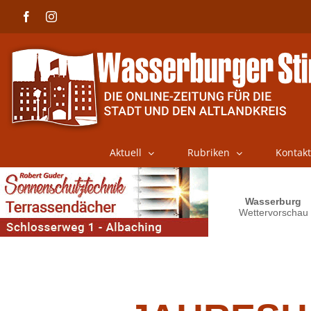
Skip
Facebook
Instagram
to
content
Aktuell
Rubriken
Kontakt