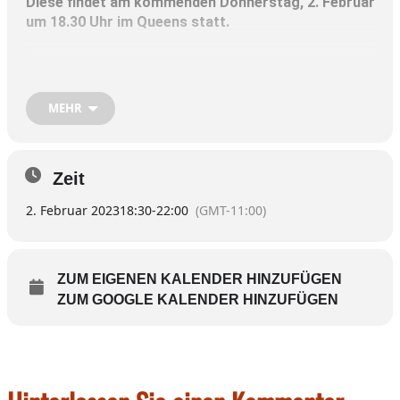
Diese findet am kommenden Donnerstag, 2. Februar
um 18.30 Uhr im Queens statt.
Den Fanclub gibt es bereits seit bald 20 Jahren. Auf der
Tagesordnung stehen unter anderem Neuwahlen.
Der Vorsitzende, Wolfgang Tschentscher, erläutert
MEHR
zudem die Mitgliederentwicklung und blickt auf die
Saison zurück.
Zeit
2. Februar 2023
18:30
-
22:00
(GMT-11:00)
ZUM EIGENEN KALENDER HINZUFÜGEN
ZUM GOOGLE KALENDER HINZUFÜGEN