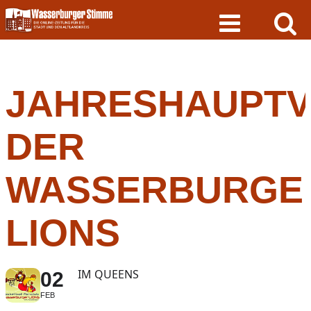
Skip
to
content
JAHRESHAUPT
DER
WASSERBURGE
LIONS
IM QUEENS
02
FEB