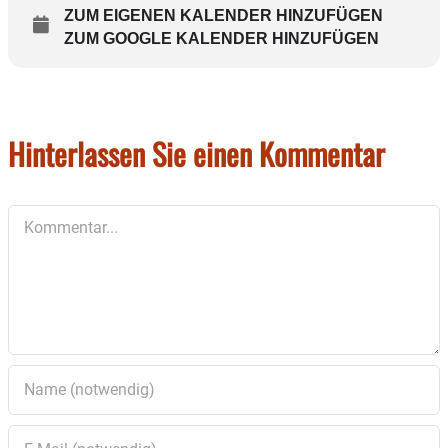
1.Vorsitzenden einzureichen.
ZUM EIGENEN KALENDER HINZUFÜGEN
ZUM GOOGLE KALENDER HINZUFÜGEN
3G-Regelung: Geimpft, genesen, getestet! Vor Ort kann keine
Schnelltestmöglichkeit angeboten werden. Nachweis bitte nicht
vergessen!
Hinterlassen Sie einen Kommentar
Kommentar