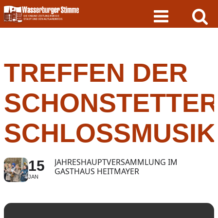
Skip
to
content
TREFFEN DER
SCHONSTETTE
SCHLOSSMUSIK
JAHRESHAUPTVERSAMMLUNG IM
15
GASTHAUS HEITMAYER
JAN