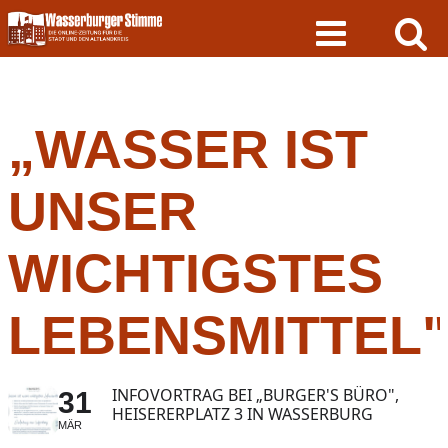
Skip
to
content
„WASSER IST
UNSER
WICHTIGSTES
LEBENSMITTEL"
INFOVORTRAG BEI „BURGER'S BÜRO",
31
HEISERERPLATZ 3 IN WASSERBURG
MÄR