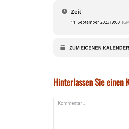
Eine Anmeldung ist nicht 
Zeit
www.romed-kliniken.de/ve
11. September 2023
19:00
(GM
ZUM EIGENEN KALENDER
Hinterlassen Sie einen
Kommentar