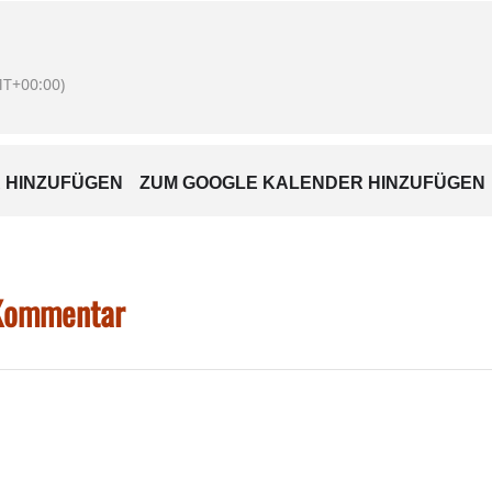
erforderlich. Aktuelle Informationen und weitere Veranstal
ranstaltungen online.
T+00:00)
 HINZUFÜGEN
ZUM GOOGLE KALENDER HINZUFÜGEN
 Kommentar