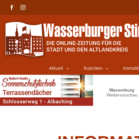
Skip
Facebook
Instagram
to
content
Aktuell
Rubriken
Kontakt