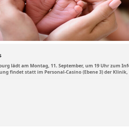
s
burg lädt am Montag, 11. September, um 19 Uhr zum In
tung findet statt im Personal-Casino (Ebene 3) der Klinik,
bammen und Ärzte durch den Abend und informieren zu a
lt: Von der Geburtsplanung über den Weg in den Kreißsaal
zu hilfreichen Tipps und Tricks für ein sicheres und familie
hkeit eine Besichtigung der Entbindungsräume geplant.