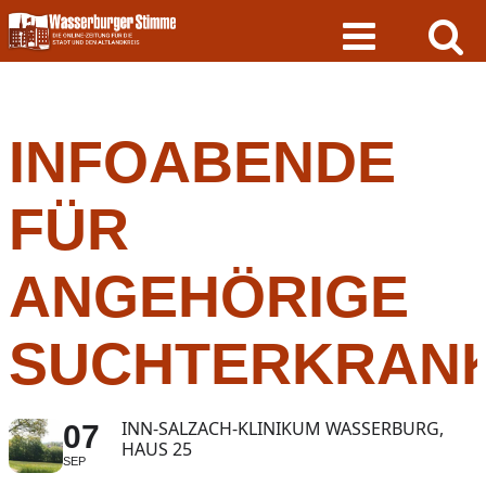
Skip
to
content
INFOABENDE
FÜR
ANGEHÖRIGE
SUCHTERKRAN
INN-SALZACH-KLINIKUM WASSERBURG,
07
HAUS 25
SEP