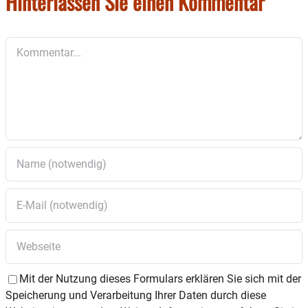
Hinterlassen Sie einen Kommentar
23.11.2023
Beginn: 18 Uhr, Inn-Salzach-Klinikum
Kommentar
Wasserburg, Haus 25
Weitere Informationen unter: 08071 71/603.
Mit der Nutzung dieses Formulars erklären Sie sich mit der
Speicherung und Verarbeitung Ihrer Daten durch diese