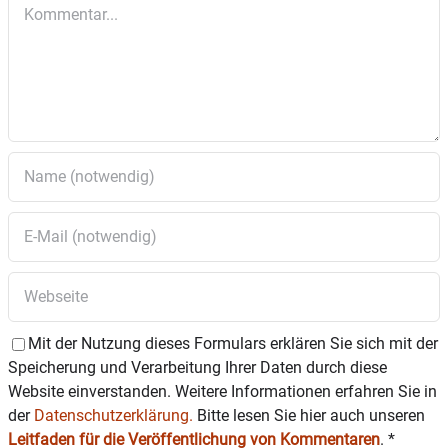
Kommentar
ziegler@gmx.de
anzumelden.
Für die Anreise stehen Parkmöglichkeiten in der
Nähe zur Verfügung. Die „Hebammerei“ ist
bequem mit dem Aufzug erreichbar, nur das
letzte Stockwerk erfordert wenige Schritte zu
Fuß.
Weitere Informationen zur „Hebammerei“ und
den Angeboten rund um Schwangerschaft und
Geburt gibt es unter
www.hebammerei-
rosenheim.de
.
Mit der Nutzung dieses Formulars erklären Sie sich mit der
Speicherung und Verarbeitung Ihrer Daten durch diese
Website einverstanden. Weitere Informationen erfahren Sie in
der
Datenschutzerklärung.
Bitte lesen Sie hier auch unseren
Leitfaden für die Veröffentlichung von Kommentaren
.
*