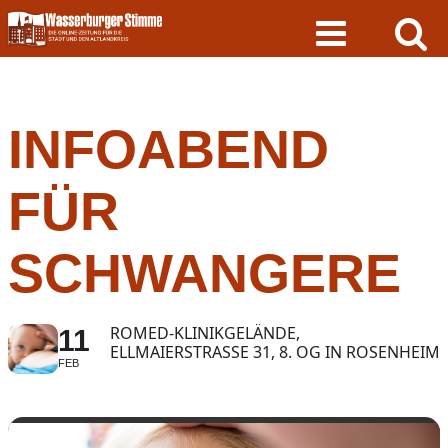
Skip
to
content
INFOABEND
FÜR
SCHWANGERE
ROMED-KLINIKGELÄNDE,
11
ELLMAIERSTRASSE 31, 8. OG IN ROSENHEIM
FEB