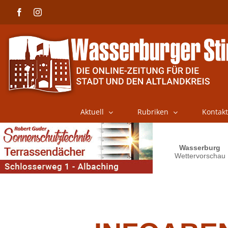
Skip
Facebook
Instagram
to
content
Aktuell
Rubriken
Kontakt