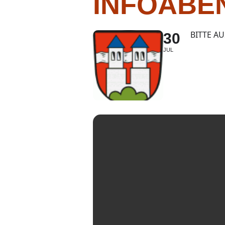
INFOABE
BITTE A
30
JUL