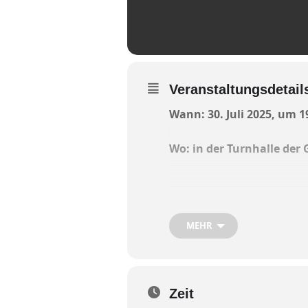
Veranstaltungsdetail
Wann: 30. Juli 2025, um 1
Wo: in der Turnhalle der
Die Infoveranstaltung für
MEHR
Gewerbegebiet „am Eckfeld
Der Einlass ist ab 18.15 Uhr
Zeit
Um zu gewährleisten, dass