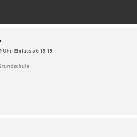
s
9 Uhr, Einlass ab 18.15
 Grundschule
 die Bürger zur Inbetriebnahme der Erstankunfts-Einrichtu
“ findet am Mittwoch, 30 Juli 2025 statt. Der Landrat hab
.
 trotz des erwarteten Andrangs und der begrenzten Platzka