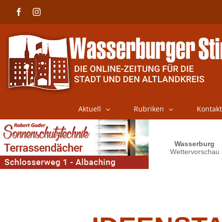
Skip
Facebook
Instagram
to
content
Aktuell
Rubriken
Kontakt