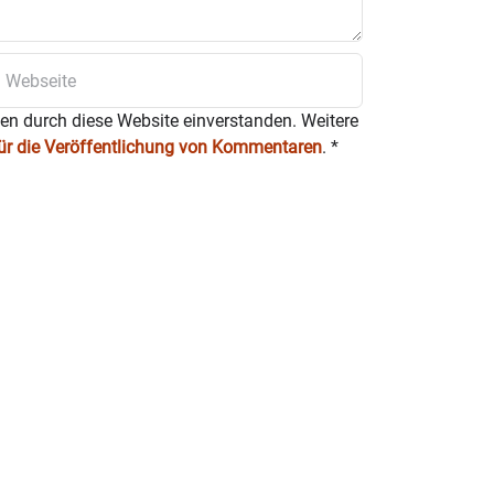
 Bürgern, Vereinen, Unternehmen
 zu fördern, ergreift das
ments.
ten durch diese Website einverstanden. Weitere
für die Veröffentlichung von Kommentaren
.
*
 ihre Anliegen, Wünsche und
hen 16 und 18 Uhr statt.
erburg
d gebeten (via Mail