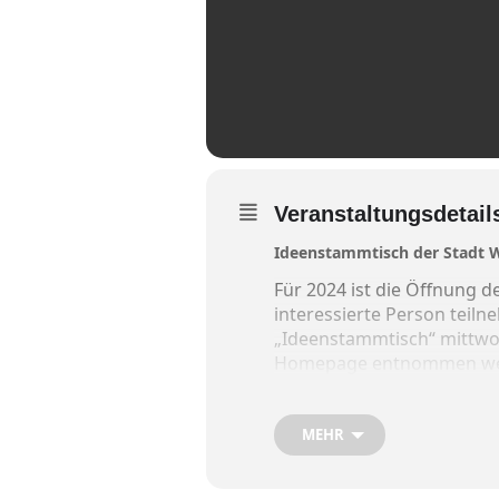
Veranstaltungsdetail
Ideenstammtisch der Stadt 
Für 2024 ist die Öffnung d
interessierte Person teil
„Ideenstammtisch“ mittwo
Homepage entnommen we
Ideenstammtsich 2024 mi
MEHR
7. Februar, 19 Uhr – Gimp