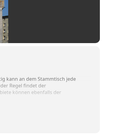
nftig kann an dem Stammtisch jede
der Regel findet der
iete können ebenfalls der
Themengebiete: