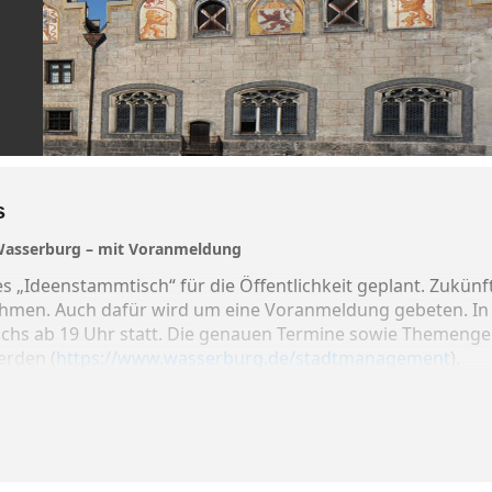
s
Wasserburg – mit Voranmeldung
es „Ideenstammtisch“ für die Öffentlichkeit geplant. Zukü
nehmen. Auch dafür wird um eine Voranmeldung gebeten. In 
chs ab 19 Uhr statt. Die genauen Termine sowie Themengeb
rden (
https://www.wasserburg.de/stadtmanagement
).
t folgende derzeit noch unverbindliche Terminen und 
lkeller: Nachtökonomie in Wasserburg