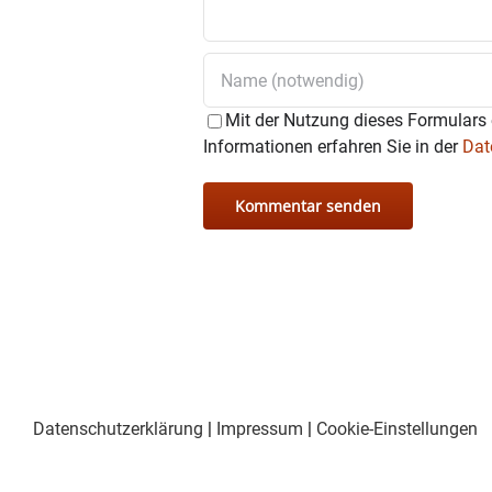
Im Bereich des Stadtmanag
und Institutionen der Stad
Stadtmanagement im Jahr
Ab Montag, 22. Januar gi
Mit der Nutzung dieses Formulars 
Informationen erfahren Sie in der
Dat
Alle Wasserburger Bürger,
Anregungen vorzubringen. 
Die genauen Zeiten der S
(
www.wasserburg.de/sta
an
stadtmanagement@was
Datenschutzerklärung
|
Impressum
|
Cookie-Einstellungen