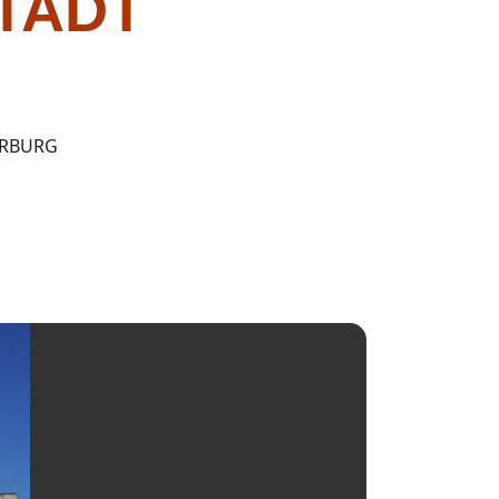
TADT
ERBURG