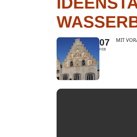
IDEENST
WASSER
MIT VOR
07
FEB