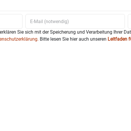
ements ist der direkte und kontinuierliche Austausch mit
t Wasserburg von essentieller Bedeutung. Um diesen weiter
 2024 einige Maßnahmen.
bt es eine zweiwöchentliche Sprechstunde des Stadtmanage
erklären Sie sich mit der Speicherung und Verarbeitung Ihrer Da
enschutzerklärung.
Bitte lesen Sie hier auch unseren
Leitfaden 
 Vereine, Unternehmen und Institutionen sind eingeladen,
Die Sprechstunde findet je nach Terminvereinbarung zwisc
prechstunde finden sich auf der Homepage der Stadt Wass
dtmanagement
). Um eine vorherige Terminvereinbarung wir
serburg.de
).