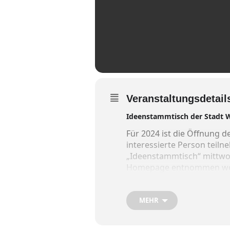
Veranstaltungsdetail
Ideenstammtisch der Stadt 
Für 2024 ist die Öffnung d
interessierte Person teil
„Ideenstammtisch“ mittwo
Homepage entnommen we
Ideenstammtsich 2024 mi
MEHR
2. Oktober, 19 Uhr – Gimp