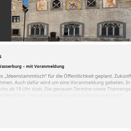
s
Wasserburg – mit Voranmeldung
es „Ideenstammtisch“ für die Öffentlichkeit geplant. Zukü
nehmen. Auch dafür wird um eine Voranmeldung gebeten. In 
chs ab 19 Uhr statt. Die genauen Termine sowie Themengeb
rden (
https://www.wasserburg.de/stadtmanagement
).
t folgende derzeit noch unverbindliche Terminen und 
lkeller: Handel und Leerstand in Wasserburg