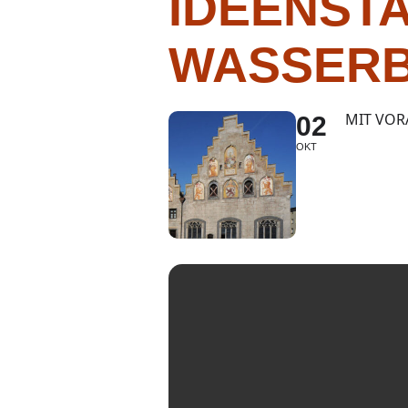
IDEENST
WASSER
MIT VOR
02
OKT