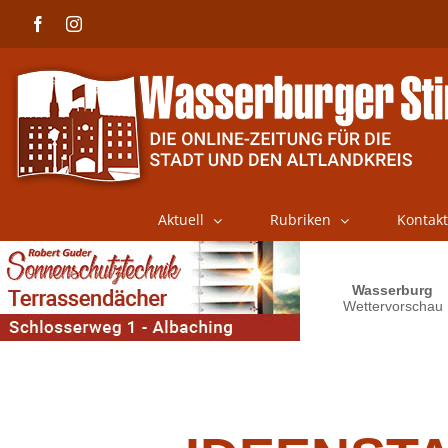
Skip
Facebook
Instagram
to
content
Aktuell
Rubriken
Kontakt