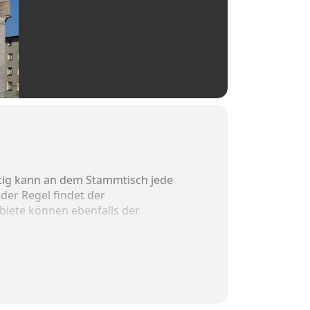
nftig kann an dem Stammtisch jede
der Regel findet der
iete können ebenfalls der
Themengebiete: