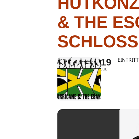
HUTKONZ
& THE E
SCHLOSS
EINTRITT
19
JUL