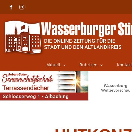
Skip
Facebook
Instagram
to
content
Aktuell
Rubriken
Kontakt