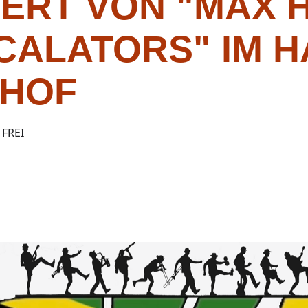
ERT VON "MAX 
SCALATORS" IM 
HOF
 FREI