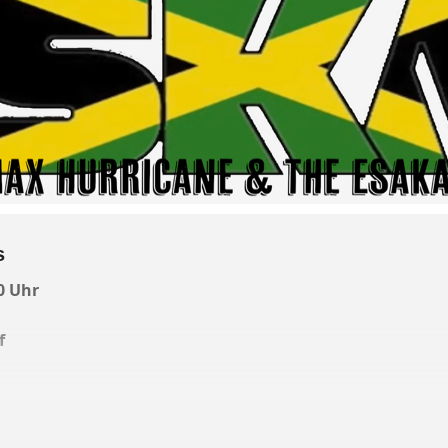
s
0 Uhr
f
este SKA-Band Max Hurricane & the eSKAlators. SKA, Rocks