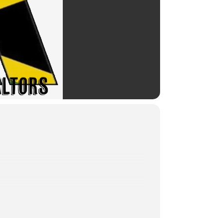
teady und Reggae, wie sie in den