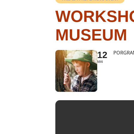
WORKSHO
MUSEUM
PORGRA
12
MAI