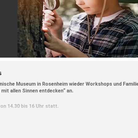
s
hnische Museum in Rosenheim wieder Workshops und Famili
mit allen Sinnen entdecken“ an.
von
14.30 bis 16 Uhr statt.
der „Papierwespe“
Papier, Holzspänen und Kleister ein Wespennest.