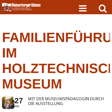
Skip
to
content
FAMILIENFÜHR
IM
HOLZTECHNISC
MUSEUM
MIT DER MUSEUMSPÄDAGOGIN DURCH
27
DIE AUSSTELLUNG
MAI