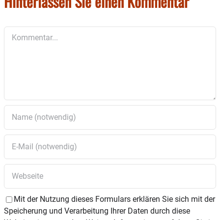
Hinterlassen Sie einen Kommentar
Samstag, 27. Mai
Kommentar
Die Familienführung und die Workshops werden von
der
Museumspädagogin Christa
Lüdecke
durchgeführt.
Eine Anmeldung
ist unter 08031 / 16900 oder
HolztechnischesMuseum@rosenheim.de erforderlich
Mit der Nutzung dieses Formulars erklären Sie sich mit der
Speicherung und Verarbeitung Ihrer Daten durch diese